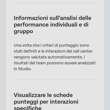
Informazioni sull’analisi delle performance
individuali e di gruppo
Informazioni sull’analisi delle
Visualizzare le schede punteggi per
performance individuali e di
interazioni specifiche
gruppo
Condivisione dei criteri di punteggio con il
team del Contatto Center
Una volta che i criteri di punteggio sono
stati definiti e le interazioni del call center
Altri modi per relazionare sul punteggio
vengono valutate automaticamente, i
intelligente
risultati del team possono essere analizzati
Monitoraggio delle modifiche del punteggio
in Studio.
con gli avvisi sulle metriche
Visualizzare le schede
punteggi per interazioni
specifiche