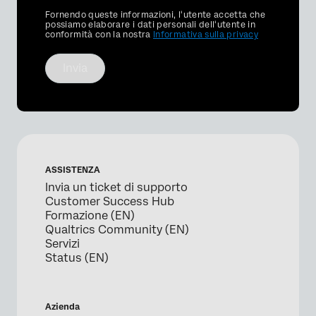
Privacy
Fornendo queste informazioni, l'utente accetta che
Optin
possiamo elaborare i dati personali dell'utente in
conformità con la nostra
Informativa sulla privacy
Invia
ASSISTENZA
Invia un ticket di supporto
Customer Success Hub
Formazione (EN)
Qualtrics Community (EN)
Servizi
Status (EN)
Azienda