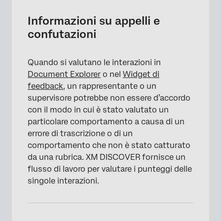
Confutazione di un punteggio
Informazioni su appelli e
confutazioni
Modifica di un punteggio
Rapporti sulle confutazioni
Quando si valutano le interazioni in
Document Explorer
o nel
Widget di
feedback
, un rappresentante o un
supervisore potrebbe non essere d’accordo
con il modo in cui è stato valutato un
particolare comportamento a causa di un
errore di trascrizione o di un
comportamento che non è stato catturato
da una rubrica. XM DISCOVER fornisce un
flusso di lavoro per valutare i punteggi delle
singole interazioni.