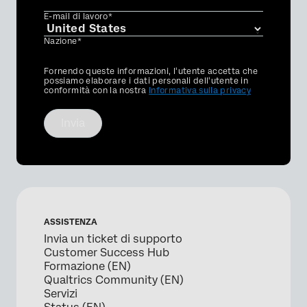
E-mail di lavoro*
Nazione*
Privacy
Fornendo queste informazioni, l'utente accetta che
Optin
possiamo elaborare i dati personali dell'utente in
conformità con la nostra
Informativa sulla privacy
Invia
ASSISTENZA
Invia un ticket di supporto
Customer Success Hub
Formazione (EN)
Qualtrics Community (EN)
Servizi