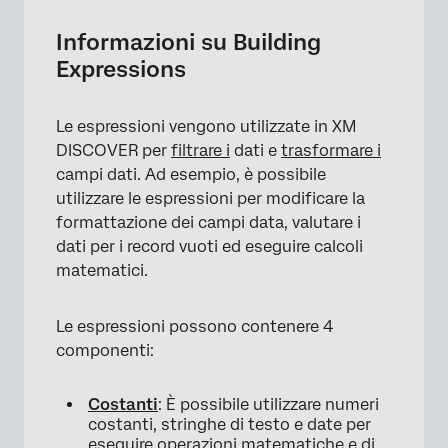
Costanti
Informazioni su Building
Expressions
Campi
Funzioni
Le espressioni vengono utilizzate in XM
Operatori
DISCOVER per
filtrare i
dati e
trasformare i
campi dati. Ad esempio, è possibile
Suggerimenti per la sintassi
utilizzare le espressioni per modificare la
formattazione dei campi data, valutare i
dati per i record vuoti ed eseguire calcoli
matematici.
Le espressioni possono contenere 4
componenti:
Costanti
: È possibile utilizzare numeri
costanti, stringhe di testo e date per
eseguire operazioni matematiche e di