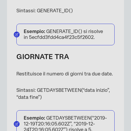
Sintassi: GENERATE_ID()
Esempio:
GENERATE_ID() si risolve
in 5ecfdd3fdd4ca4f23c5f2602.
GIORNATE TRA
Restituisce il numero di giorni tra due date.
Sintassi: GETDAYSBETWEEN(“data inizio”,
“data fine”)
Esempio:
GETDAYSBETWEEN(“2019-
12-19T20:16:05.602Z”, “2019-12-
24T20:16:05.602Z”) risolve a 5.