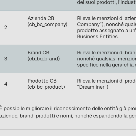
dei suoi prodotti, l’indus
Azienda CB
Rileva le menzioni di azi
(cb_bc_company)
Company”), nonché qualsi
2
prodotto assegnato a un’a
Business Entities.
Brand CB
Rileva le menzioni di bra
3
(cb_bc_brand)
nonché qualsiasi menzio
specifico nella gerarchia 
Prodotto CB
Rileva le menzioni di prod
4
(cb_bc_product)
“Dreamliner”).
È possibile migliorare il riconoscimento delle entità già p
aziende, brand, prodotti e nomi, nonché
espandendo la gera