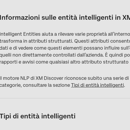
Informazioni sulle entità intelligenti in XM Discover
Tipi di entità intelligenti
Informazioni sulle entità intelligenti in 
Entità commerciali
Intelligent Entities aiuta a rilevare varie proprietà all’intern
Etichette di identificazione
trasforma in attributi strutturati. Questi attributi consen
Tag culturali
dati e di vedere come questi elementi possano influire sul
quelli non direttamente controllati dall’azienda. È quindi possi
Entità biomediche
rapporti e avvisi come qualsiasi altro attributo strutturato 
Funzioni rilevate da CB
Il motore NLP di XM Discover riconosce subito una serie di
Espansione delle entità aziendali predefinite
categorie, consultare la sezione
Tipi di entità intelligenti
.
Tipi di entità intelligenti