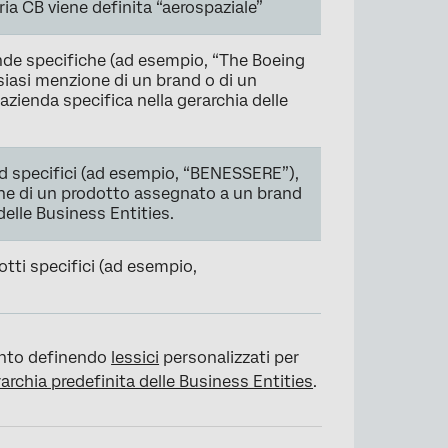
tria CB viene definita “aerospaziale”
ende specifiche (ad esempio, “The Boeing
asi menzione di un brand o di un
zienda specifica nella gerarchia delle
nd specifici (ad esempio, “BENESSERE”),
ne di un prodotto assegnato a un brand
delle Business Entities.
otti specifici (ad esempio,
ronto definendo
lessici
personalizzati per
rchia predefinita delle Business Entities
.