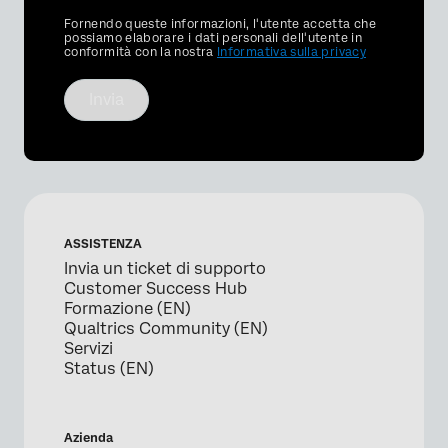
Privacy
Fornendo queste informazioni, l'utente accetta che
Optin
possiamo elaborare i dati personali dell'utente in
conformità con la nostra
Informativa sulla privacy
Invia
ASSISTENZA
Invia un ticket di supporto
Customer Success Hub
Formazione (EN)
Qualtrics Community (EN)
Servizi
Status (EN)
Azienda