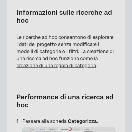
Performance di una ricerca ad hoc
Informazioni sulle ricerche ad
hoc
Anteprima delle ricerche
Salvataggio delle ricerche
Le ricerche ad hoc consentono di esplorare
Tipi di ricerca
i dati del progetto senza modificare i
modelli di categoria o i filtri. La creazione di
una ricerca ad hoc funziona come la
creazione di una regola di categoria
.
Performance di una ricerca ad
hoc
Passare alla scheda
Categorizza
.