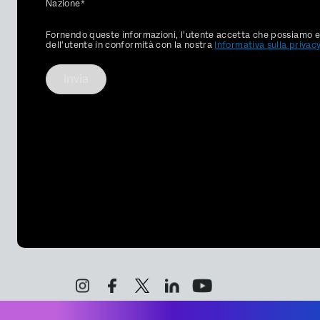
Nazione*
Privacy
Fornendo queste informazioni, l'utente accetta che possiamo el
Optin
dell'utente in conformità con la nostra
Informativa sulla privac
Invia