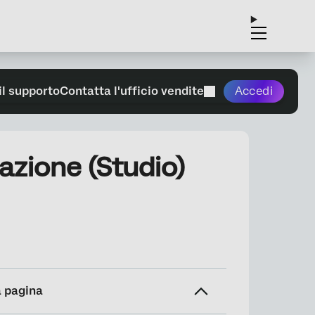
il supporto
Contatta l'ufficio vendite
Accedi
tazione (Studio)
a pagina