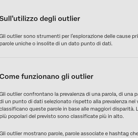
Sull’utilizzo degli outlier
Come funzionano gli outlier
Sull’utilizzo degli outlier
Prevalenza Variazione metrica
Gli outlier sono strumenti per l’esplorazione delle cause pr
Quando usare gli outlier
parole uniche o insolite di un dato punto di dati.
Come considerare gli outlier
Come funzionano gli outlier
Gli outlier confrontano la prevalenza di una parola, di una 
di un punto di dati selezionato rispetto alla prevalenza ne
classificano queste parole in base alle maggiori disparità.
più popolari del previsto sono classificate più in alto.
Gli outlier mostrano parole, parole associate e hashtag che