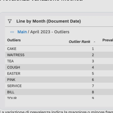
La variazione di prevalenza indica la maggiore o minore freq