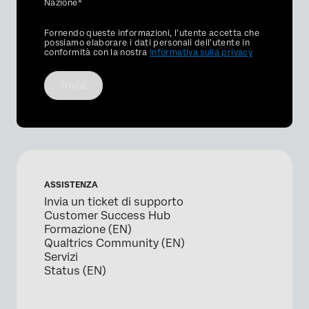
Nazione*
Privacy
Fornendo queste informazioni, l'utente accetta che
Optin
possiamo elaborare i dati personali dell'utente in
conformità con la nostra
Informativa sulla privacy
Invia
ASSISTENZA
Invia un ticket di supporto
Customer Success Hub
Formazione (EN)
Qualtrics Community (EN)
Servizi
Status (EN)