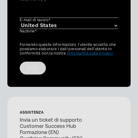
E-mail di lavoro*
Nazione*
Privacy
Fornendo queste informazioni, l'utente accetta che
Optin
possiamo elaborare i dati personali dell'utente in
conformità con la nostra
Informativa sulla privacy
Invia
ASSISTENZA
Invia un ticket di supporto
Customer Success Hub
Formazione (EN)