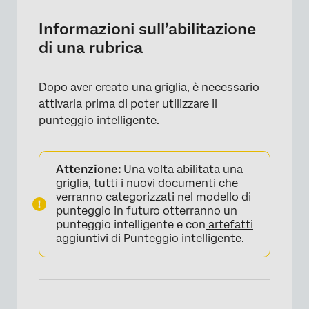
Abilitazione di una rubrica
Informazioni sull’abilitazione
di una rubrica
Disabilitare una rubrica
Dopo aver
creato una griglia
, è necessario
attivarla prima di poter utilizzare il
punteggio intelligente.
Attenzione:
Una volta abilitata una
griglia, tutti i nuovi documenti che
verranno categorizzati nel modello di
punteggio in futuro otterranno un
punteggio intelligente e con
artefatti
aggiuntivi
di Punteggio intelligente
.