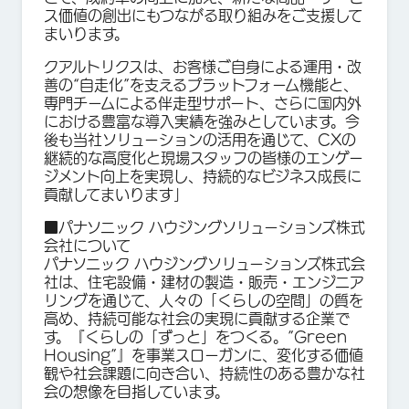
ス価値の創出にもつながる取り組みをご支援して
まいります。
クアルトリクスは、お客様ご自身による運用・改
善の“自走化”を支えるプラットフォーム機能と、
専門チームによる伴走型サポート、さらに国内外
における豊富な導入実績を強みとしています。今
後も当社ソリューションの活用を通じて、CXの
継続的な高度化と現場スタッフの皆様のエンゲー
ジメント向上を実現し、持続的なビジネス成長に
貢献してまいります」
■パナソニック ハウジングソリューションズ株式
会社について
パナソニック ハウジングソリューションズ株式会
社は、住宅設備・建材の製造・販売・エンジニア
リングを通じて、人々の「くらしの空間」の質を
高め、持続可能な社会の実現に貢献する企業で
す。『くらしの「ずっと」をつくる。”Green
Housing”』を事業スローガンに、変化する価値
観や社会課題に向き合い、持続性のある豊かな社
会の想像を目指しています。