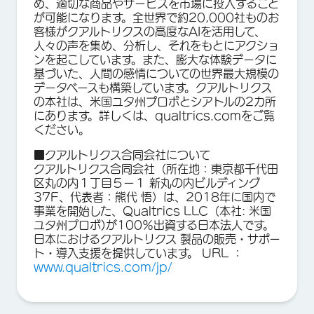
め、適切な商品やサービスを市場に投入すること
が可能になります。全世界で約20,000社ものお
客様がクアルトリクスの高度なAIを活用して、
人々の声を集め、分析し、それをもとにアクショ
ンを起こしています。また、膨大な体験データに
基づいた、人間の感情についての世界最大規模の
データベースも構築しています。クアルトリクス
の本社は、米国ユタ州プロボとシアトルの2カ所
にあります。詳しくは、qualtrics.comをご覧
ください。
■クアルトリクス合同会社について
クアルトリクス合同会社（所在地：東京都千代田
区丸の内１丁目５ー１ 新丸の内ビルディング
37F、代表者：熊代 悟）は、2018年に国内で
事業を開始した、Qualtrics LLC（本社: 米国
ユタ州プロボ)が100％出資する日本法人です。
日本におけるクアルトリクス 製品の販売・サポー
ト・導入支援を提供しています。 URL ：
www.qualtrics.com/jp/