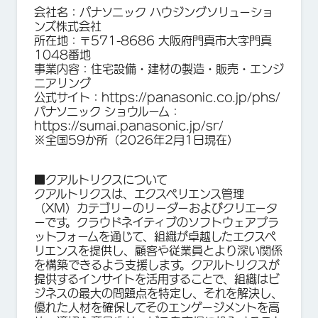
会社名：パナソニック ハウジングソリューショ
ンズ株式会社
所在地：〒571-8686 大阪府門真市大字門真
1048番地
事業内容：住宅設備・建材の製造・販売・エンジ
ニアリング
公式サイト：https://panasonic.co.jp/phs/
パナソニック ショウルーム：
https://sumai.panasonic.jp/sr/
※全国59か所（2026年2月1日現在）
■クアルトリクスについて
クアルトリクスは、エクスペリエンス管理
（XM）カテゴリーのリーダーおよびクリエータ
ーです。クラウドネイティブのソフトウェアプラ
ットフォームを通じて、組織が卓越したエクスペ
リエンスを提供し、顧客や従業員とより深い関係
を構築できるよう支援します。クアルトリクスが
提供するインサイトを活用することで、組織はビ
ジネスの最大の問題点を特定し、それを解決し、
優れた人材を確保してそのエンゲージメントを高