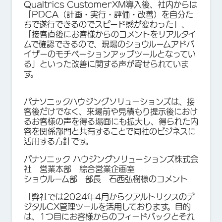
Qualtrics CustomerXM導入後、社内からは
「PDCA（計画・実行・評価・改善）を自分た
ちで遂行できるのでスピード感が変わった」、
「接客直後にお客様からのコメントをリアルタイ
ムで確認できるので、現場のショウルームアドバ
イザーのモチベーションアップツールとなってい
る」といった改善に関する声が寄せられていま
す。
パナソニックハウジングソリューションズは、接
客後だけでなく、来場前や見積もり提示後におけ
るお客様の声を得る場面にも拡大し、得られた内
容を関係部門と共有することで同社のビジネスに
活用する方針です。
パナソニック ハウジングソリューションズ株式会
社 営業本部 綜合営業企画室
ショウルーム部 部長 石西弘樹様のコメント
「弊社では2024年4月からクアルトリクスのデ
ジタルCX管理ツールを活用しております。目的
は、1つ目にお客様からのフィードバックとそれ