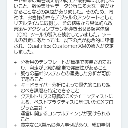
ート結果の顧客満足度の向上が成約率に比例しな
いこと、数値集計やデータ分析に多大な工数がか
かることなどの課題がありました。そのため、同
社は、お客様の声をデジタルのアンケートとして
リアルタイムに取得し、その結果から具体的な改
善策やアクションプランを導き出せる顧客体験
（CX）ツールの導入を検討していました。ツー
ルの選定にあたっては、以下の点が総合的に評価
され、Qualtrics CustomerXMの導入が決定
しました。
分析用のテンプレートが標準で実装されてお
り、自走が比較的簡単で発展性があること
既存の基幹システムとの連携した分析が可能
であること
キードライバー分析によって優先的に取り組
むべき課題を特定できること
クアルトリクス専属のCXサイエンティストに
よる、ベストプラクティスに基づいたCXプロ
グラム設計・
運営に関するコンサルティングが受けられる
こと
豊富なCX製品の導入事例があり、成功事例