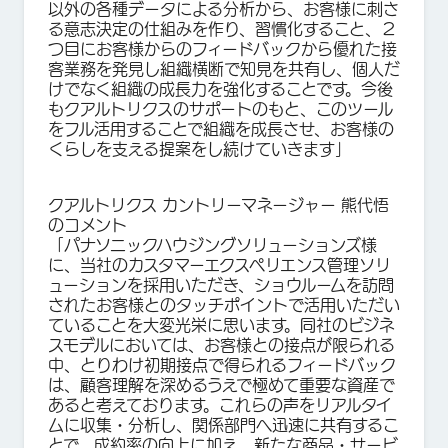
以外の各種データによる分析から、お客様に刺さ
る意志決定の仕組みを作り、習慣化すること、２
つ目にお客様からのフィードバックから優れた接
客業務を発見し組織横断で知見を共有し、個人だ
けでなく組織の成長力を強化することです。今後
もクアルトリクスのサポートのもと、このツール
をフル活用することで組織を成長させ、お客様の
くらしを支える提案をし続けていきます」
クアルトリクス カントリーマネージャー 熊代悟
のコメント
「パナソニックハウジングソリューションズ様
に、当社のカスタマーエクスペリエンス管理ソリ
ューションを採用いただき、ショウルームを訪問
されたお客様とのタッチポイントで活用いただい
ていることを大変光栄に思います。同社のビジネ
スモデルにおいては、お客様との接点が限られる
中、とりわけ初期接点で得られるフィードバック
は、顧客理解を深めるうえで極めて重要な資産で
あると考えております。これらの声をリアルタイ
ムに収集・分析し、関係部門へ迅速に共有するこ
とで、成約率の向上に加え、新たな商品・サービ