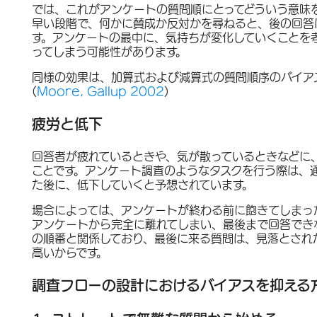
では、これがアンケートの質問順にとってどういう意味
早い段階で、何かに賛成か反対かを尋ねると、後の回答
す。アンケートの最中に、気持ちが変化していくことを
ってしまう可能性があります。
同様の効果は、加算式および減算式の質問順序のバイア
(
Moore, Gallup 2002
)
疲労と低下
回答者が疲れているときや、気が散っているときなどに
ことです。アンケート調査のようなタスクを行う際は、
た後に、低下していくと予想されています。
場合によっては、アンケートが終わる前に飽きてしまっ
アンケートから完全に離れてしまい、最後まで回答でき
の順番と関係しており、最後に来る質問は、見落とされ
高いからです。
調査フローの設計におけるバイアスを抑える