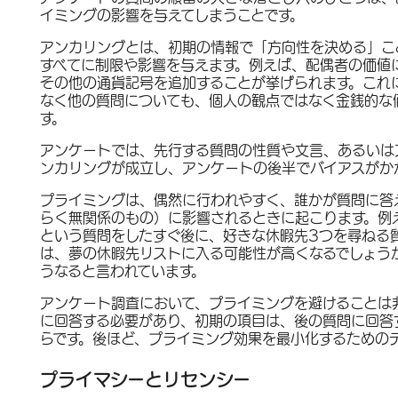
イミングの影響を与えてしまうことです。
アンカリングとは、
初期の情報で「方向性を決める」こ
すべてに制限や影響を与えます。例えば、配偶者の価値
その他の通貨記号を追加することが挙げられます。これ
なく他の質問についても、個人の観点ではなく金銭的な
す。
アンケートでは、先行する質問の性質や文言、あるいは
ンカリングが成立し、アンケートの後半でバイアスがか
プライミングは、
偶然に行われやすく、誰かが質問に答
らく無関係のもの）に影響されるときに起こります。例
という質問をしたすぐ後に、好きな休暇先3つを尋ねる
は、夢の休暇先リストに入る可能性が高くなるでしょう
うなると言われています。
アンケート調査において、プライミングを避けることは
に回答する必要があり、初期の項目は、後の質問に回答
らです。後ほど、プライミング効果を最小化するための
プライマシーとリセンシー