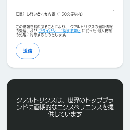
任意）お問い合わせ内容（150文字以内)
Privacy
この情報を提供することにより、 クアルトリクスの最新情報
Optin
の受信、及び
プライバシーに関する声明
に従った 個人情報
の処理に同意するものとします。
送信
クアルトリクスは、世界のトップブラ
ンドに画期的なエクスペリエンスを提
供しています