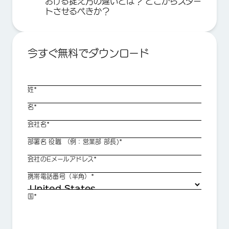
おける捉え方の違いとは？ どこからスター
トさせるべきか？
今すぐ無料でダウンロード
姓*
名*
会社名*
部署名 役職 （例：営業部 部長)*
会社のEメールアドレス*
携帯電話番号（半角）*
国*