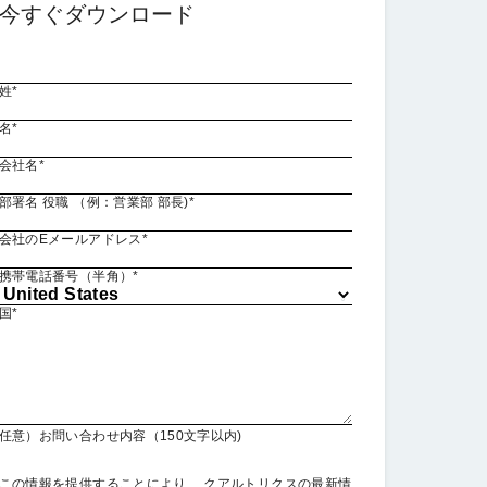
今すぐダウンロード
姓*
名*
会社名*
部署名 役職 （例：営業部 部長)*
会社のEメールアドレス*
携帯電話番号（半角）*
国*
任意）お問い合わせ内容（150文字以内)
Privacy
この情報を提供することにより、 クアルトリクスの最新情