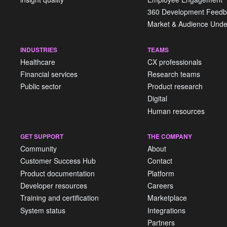
360 Development Feedb
Market & Audience Unde
INDUSTRIES
TEAMS
Healthcare
CX professionals
Financial services
Research teams
Public sector
Product research
Digital
Human resources
GET SUPPORT
THE COMPANY
Community
About
Customer Success Hub
Contact
Product documentation
Platform
Developer resources
Careers
Training and certification
Marketplace
System status
Integrations
Partners