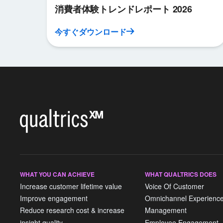
消費者体験トレンドレポート 2026
今すぐダウンロード
WHAT YOU CAN ACHIEVE
WHAT QUALTRICS DOES
Increase customer lifetime value
Voice Of Customer
Improve engagement
Omnichannel Experienc
Reduce research cost & increase
Management
insight quality
Employee Engagement