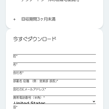
回収期間3ヶ月未満
今すぐダウンロード
姓*
名*
会社名*
部署名 役職 （例：営業部 部長)*
会社のEメールアドレス*
携帯電話番号（半角）*
国*