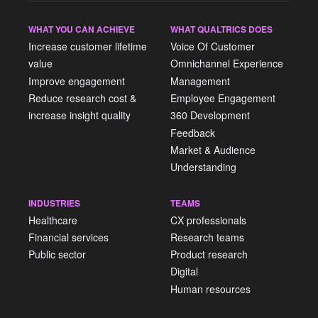
WHAT YOU CAN ACHIEVE
WHAT QUALTRICS DOES
Increase customer lifetime
Voice Of Customer
value
Omnichannel Experience
Improve engagement
Management
Reduce research cost &
Employee Engagement
increase insight quality
360 Development
Feedback
Market & Audience
Understanding
INDUSTRIES
TEAMS
Healthcare
CX professionals
Financial services
Research teams
Public sector
Product research
Digital
Human resources