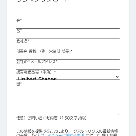
姓*
名*
会社名*
部署名 役職 （例：営業部 部長)*
会社のEメールアドレス*
携帯電話番号（半角）*
国*
任意）お問い合わせ内容（150文字以内)
Privacy
この情報を提供することにより、 クアルトリクスの最新情報
Optin
の受信、及び
プライバシーに関する声明
に従った 個人情報