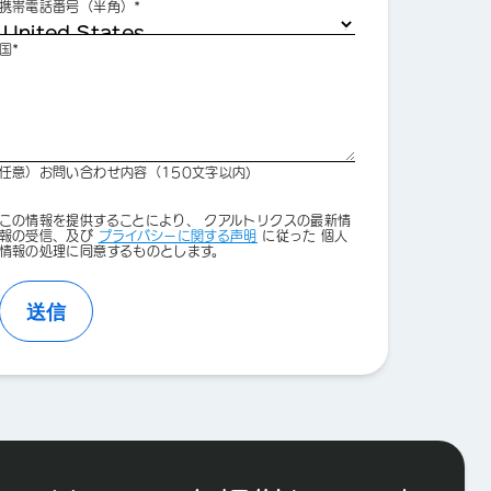
携帯電話番号（半角）*
国*
任意）お問い合わせ内容（150文字以内)
Privacy
この情報を提供することにより、 クアルトリクスの最新情
Optin
報の受信、及び
プライバシーに関する声明
に従った 個人
情報の処理に同意するものとします。
送信