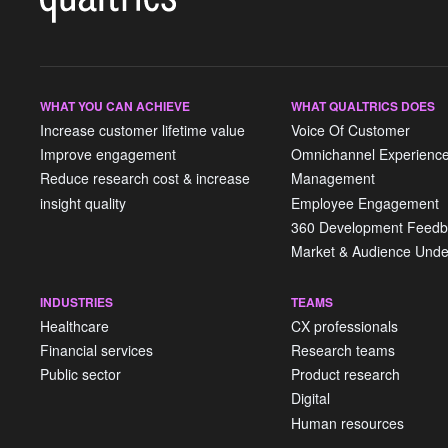
WHAT YOU CAN ACHIEVE
WHAT QUALTRICS DOES
Increase customer lifetime value
Voice Of Customer
Improve engagement
Omnichannel Experienc
Reduce research cost & increase
Management
insight quality
Employee Engagement
360 Development Feedb
Market & Audience Unde
INDUSTRIES
TEAMS
Healthcare
CX professionals
Financial services
Research teams
Public sector
Product research
Digital
Human resources