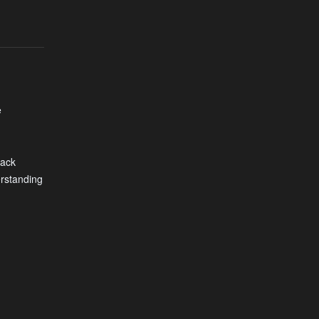
e
ack
rstanding