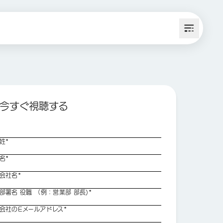
今すぐ視聴する
姓*
名*
会社名*
部署名 役職 （例：営業部 部長)*
会社のEメールアドレス*