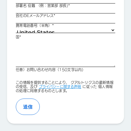
部署名 役職 （例：営業部 部長)*
会社のEメールアドレス*
携帯電話番号（半角）*
国*
任意）お問い合わせ内容（150文字以内)
Privacy
この情報を提供することにより、 クアルトリクスの最新情報
Optin
の受信、及び
プライバシーに関する声明
に従った 個人情報
の処理に同意するものとします。
送信