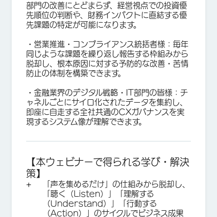
部門の改善にとどまらず、経営視点での投資優
先順位の判断や、財務インパクトに直結する優
先課題の特定が可能になります。
・
営業推進・コンプライアンス統括者様
：毎年
同じような課題を繰り返し報告する枠組みから
脱却し、根本原因に対する予防的な改善・苦情
防止の体制を構築できます。
・
金融業界のデジタル戦略・IT部門の皆様
：チ
ャネルごとにサイロ化されたデータを集約し、
即座に自走する全社共通のCXガバナンスを実
現するシステム像が理解できます。
【本ウェビナーで得られる学び・解決
策】
「声を集めるだけ」の仕組みから脱却し、
「聴く（Listen）」「理解する
（Understand）」「行動する
（Action）」のサイクルでビジネス成果