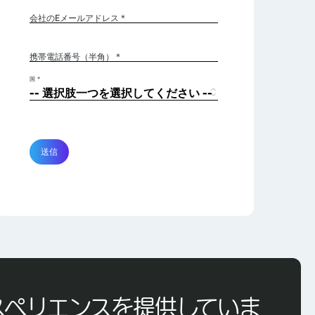
会社のEメールアドレス
*
携帯電話番号（半角） *
国 *
送信
スペリエンスを提供していま