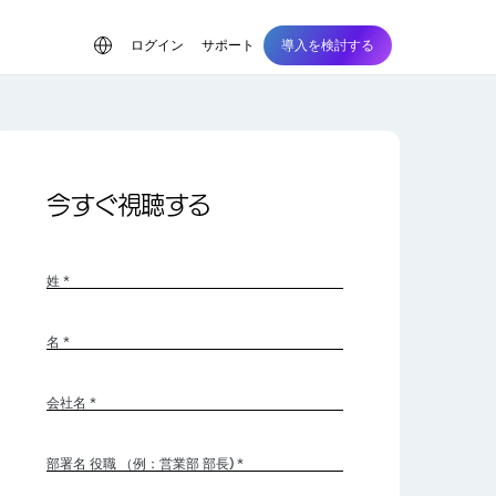
ログイン
サポート
導入を検討する
今すぐ視聴する
姓 *
名 *
会社名 *
部署名 役職 （例：営業部 部長) *