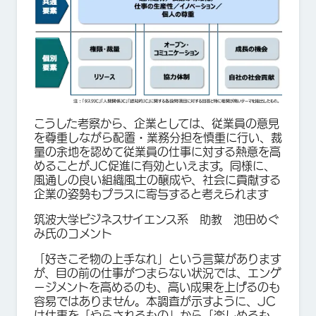
こうした考察から、企業としては、従業員の意見
を尊重しながら配置・業務分担を慎重に行い、裁
量の余地を認めて従業員の仕事に対する熱意を高
めることがJC促進に有効といえます。同様に、
風通しの良い組織風土の醸成や、社会に貢献する
企業の姿勢もプラスに寄与すると考えられます
筑波大学ビジネスサイエンス系 助教 池田めぐ
み氏のコメント
「好きこそ物の上手なれ」という言葉があります
が、目の前の仕事がつまらない状況では、エンゲ
ージメントを高めるのも、高い成果を上げるのも
容易ではありません。本調査が示すように、JC
は仕事を「やらされるもの」から「楽しめるも