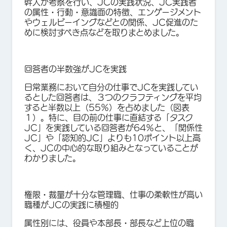
幹人が考察を行い、JCの実践状況、JC実践者
の属性・行動・意識面の特徴、エンゲージメント
やウェルビーイングなどとの関係、JC促進のた
めに検討すべき点などを取りまとめました。
回答者の半数強がJCを実践
日常業務において自分の仕事でJCを実践してい
るとした回答者は、３つのクラフティングを平均
すると半数以上（55％）を占めました（図表
１）。特に、目の前の仕事に直結する「タスク
JC」を実践している回答者が64％と、「関係性
JC」や「認知的JC」よりも10ポイント以上高
く、JCの中心的な取り組みとなっていることが
わかりました。
権限・裁量が十分な管理職、仕事の柔軟性が高い
職種がJCの実践に積極的
属性別には、役員や本部長・部長など上位の職