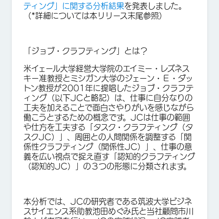
ティング」に関する分析結果
を発表しました。
（*詳細については本リリース末尾参照）
「ジョブ・クラフティング」とは？
米イェール大学経営大学院のエイミー・レズネス
キー准教授とミシガン大学のジェーン・Ｅ・ダッ
トン教授が2001年に提唱したジョブ・クラフテ
ィング（以下JCと略記）は、仕事に自分なりの
工夫を加えることで面白さやりがいを感じながら
働こうとするための概念です。JCは仕事の範囲
や仕方を工夫する「タスク・クラフティング（タ
スクJC）」、周囲との人間関係を調整する「関
係性クラフティング（関係性JC）」、仕事の意
義を広い視点で捉え直す「認知的クラフティング
（認知的JC）」の３つの形態に分類されます。
本分析では、JCの研究者である筑波大学ビジネ
スサイエンス系助教池田めぐみ氏と当社顧問市川