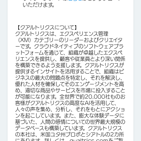
いただけます。
【
クアルトリクスについて】
クアルトリクスは、エクスペリエンス管理
（XM）カテゴリーのリーダーおよびクリエイタ
ーです。クラウドネイティブのソフトウェアプラ
ットフォームを通じて、組織が卓越したエクスペ
リエンスを提供し、顧客や従業員とより深い関係
を構築できるよう支援します。クアルトリクスが
提供するインサイトを活用することで、組織はビ
ジネスの最大の問題点を特定し、それを解決し、
優れた人材を確保してそのエンゲージメントを高
め、適切な商品やサービスを市場に投入すること
が可能になります。全世界で約20,000社ものお
客様がクアルトリクスの高度なAIを活用して、
人々の声を集め、分析し、それをもとにアクショ
ンを起こしています。また、膨大な体験データに
基づいた、人間の感情についての世界最大規模の
データベースも構築しています。クアルトリクス
の本社は、米国ユタ州プロボとシアトルの2カ所
にあります。詳しくは、qualtrics.comをご覧