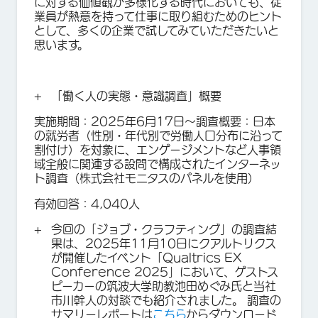
に対する価値観が多様化する時代においても、従
業員が熱意を持って仕事に取り組むためのヒント
として、多くの企業で試してみていただきたいと
思います。
「働く人の実態・意識調査」概要
実施期間：2025年6月17日〜調査概要：日本
の就労者（性別・年代別で労働人口分布に沿って
割付け）を対象に、エンゲージメントなど人事領
域全般に関連する設問で構成されたインターネッ
ト調査（株式会社モニタスのパネルを使用）
有効回答：4,040人
今回の「ジョブ・クラフティング」の調査結
果は、2025年11月10日にクアルトリクス
が開催したイベント「Qualtrics EX
Conference 2025」において、ゲストス
ピーカーの筑波大学助教池田めぐみ氏と当社
市川幹人の対談でも紹介されました。 調査の
サマリーレポートは
こちら
からダウンロード