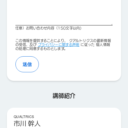
任意）お問い合わせ内容（150文字以内)
Privacy
この情報を提供することにより、 クアルトリクスの最新情報
Optin
の受信、及び
プライバシーに関する声明
に従った 個人情報
の処理に同意するものとします。
送信
講師紹介
QUALTRICS
市川 幹人