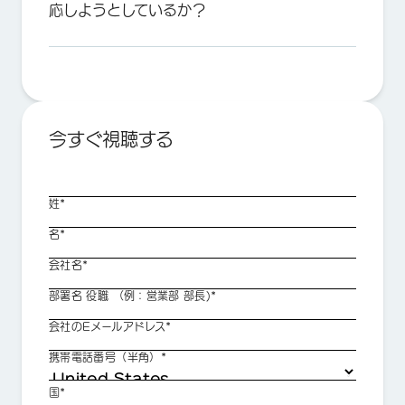
応しようとしているか？
今すぐ視聴する
姓*
名*
会社名*
部署名 役職 （例：営業部 部長)*
会社のEメールアドレス*
携帯電話番号（半角）*
国*