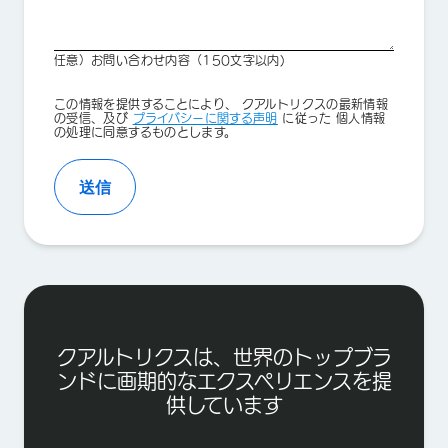
任意）お問い合わせ内容（150文字以内)
Privacy
この情報を提供することにより、 クアルトリクスの最新情報
Optin
の受信、及び
プライバシーに関する声明
に従った 個人情報
の処理に同意するものとします。
送信
クアルトリクスは、世界のトップブラ
ンドに画期的なエクスペリエンスを提
供しています