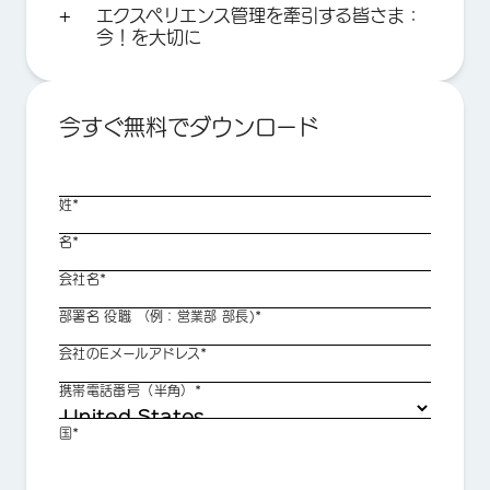
エクスペリエンス管理を牽引する皆さま：
今！を大切に
今すぐ無料でダウンロード
姓*
名*
会社名*
部署名 役職 （例：営業部 部長)*
会社のEメールアドレス*
携帯電話番号（半角）*
国*