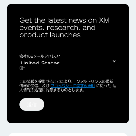
Get the latest news on XM
events, research, and
product launches
会社のEメールアドレス*
国*
Privacy
この情報を提供することにより、 クアルトリクスの最新
Optin
情報の受信、及び
プライバシーに関する声明
に従った 個
人情報の処理に同意するものとします。
送信