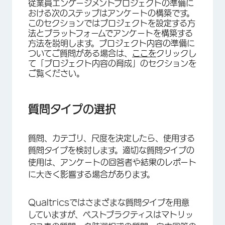
従業員エンゲージメントプロジェクトの準備に
質問タイプの選択
おける次のステップはアンケートの構築です。
このセクションではプロジェクトを設定する方
アンケート質問の構築
法とプラットフォームでアンケートを構築する
方法を説明します。プロジェクト内容の準備に
アンケート調査のフローと質問の動作
ついてご質問がある場合は、
ここを
クリックし
アンケート調査見た目と操作性
て「プロジェクト内容の育成」のセクションを
ご覧ください。
アンケートの翻訳
FAQs
質問タイプの選択
質問、カテゴリ、尺度を決定したら、使用する
質問タイプを検討します。適切な質問タイプの
使用は、アンケートの回答者や結果のレポート
に大きく影響する場合があります。
Qualtricsではさまざまな質問タイプを用意
していますが、ベストプラクティスはマトリッ