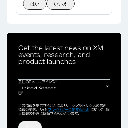
はい
いいえ
Get the latest news on XM
events, research, and
product launches
会社のEメールアドレス*
国*
Privacy
この情報を提供することにより、 クアルトリクスの最新
Optin
情報の受信、及び
プライバシーに関する声明
に従った 個
人情報の処理に同意するものとします。
送信