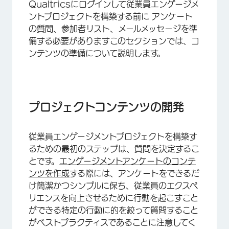
Qualtricsにログインして従業員エンゲージメ
プロジェクトコンテンツの開発
ントプロジェクトを構築する前に アンケート
プロジェクトに適した階層の決定
の質問、参加者リスト、メールメッセージを準
備する必要がありますこのセクションでは、コ
アンケートコミュニケーションの作成
ンテンツの準備について説明します。
ダッシュボードのユーザーとそのデータ目標の特
定
プロジェクトタイムラインの作成
プロジェクトコンテンツの開発
FAQs
従業員エンゲージメントプロジェクトを構築す
るための最初のステップは、質問を決定するこ
とです。
エンゲージメントアンケートのコンテ
ンツを作成
する際には、アンケートをできるだ
け簡潔かつシンプルに保ち、従業員のエクスペ
リエンスを向上させるために行動を起こすこと
ができる特定の行動に的を絞って質問すること
がベストプラクティスであることに注意してく