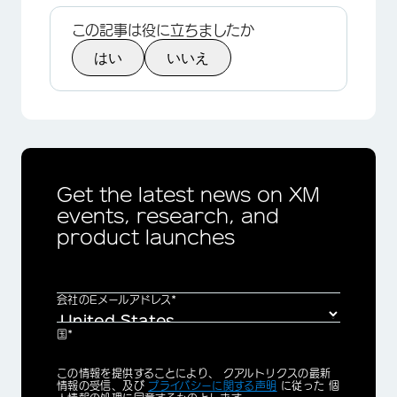
この記事は役に立ちましたか
はい
いいえ
Get the latest news on XM
events, research, and
product launches
会社のEメールアドレス*
国*
Privacy
この情報を提供することにより、 クアルトリクスの最新
Optin
情報の受信、及び
プライバシーに関する声明
に従った 個