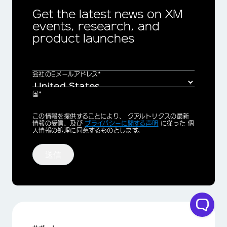
Get the latest news on XM
events, research, and
product launches
会社のEメールアドレス*
国*
Privacy
この情報を提供することにより、 クアルトリクスの最新
Optin
情報の受信、及び
プライバシーに関する声明
に従った 個
人情報の処理に同意するものとします。
送信