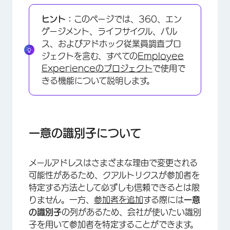
一意の識別子について
ヒント：
このページでは、360、エン
全従業員のユニーク ID を更新する
ゲージメント、ライフサイクル、パル
ス、およびアドホック従業員調査プロ
複数の従業員の一意の識別子を更新する
ジェクトを含む、すべての
Employee
1人の参加者のユニークIDを更新する
Experienceのプロジェクト
で使用で
きる機能について説明します。
一意の識別子に関する重要なガイドライン
参加者のインポート
参加者の手動アップロード
一意の識別子について
FAQs
メールアドレスはさまざまな理由で変更される
可能性があるため、クアルトリクスが参加者を
特定する方法として必ずしも信頼できるとは限
りません。一方、
参加者を追加
する際には
一意
の識別子
の列があるため、会社が使いたい識別
子を用いて参加者を特定することができます。