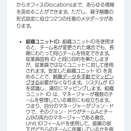
からオフィスのlocationsまで、あらゆる情報
を含めることができます。ただし、親子階層の
形式設定に役立つ2つの任意のメタデータがあ
ります。
組織ユニットID:
組織ユニットIDを使用す
ると、チーム名が変更された場合でも、長
期にわたって同じチームを特定できます。
従業員固有 ID と同じ目的を果たします
が、従業員ではなくユニットに対して使用
されます。安定した組織ユニット ID を含
めることで、
階層データを手動でマッピン
グする
必要がなくなります。システムが ID
を認識し、適切にマッピングします。組織
ユニット ID は、マネージャーが複数のチ
ームを管理している場合にも役立ちます。
つまり、自分のマネージャーがジョン・ド
ウで、そのジョン・ドウがチームAとチー
ムBの両方のマネージャーである場合、
Unit IDフィールドを使用して、直属の部
下がどちらのチームに所属しているかを指