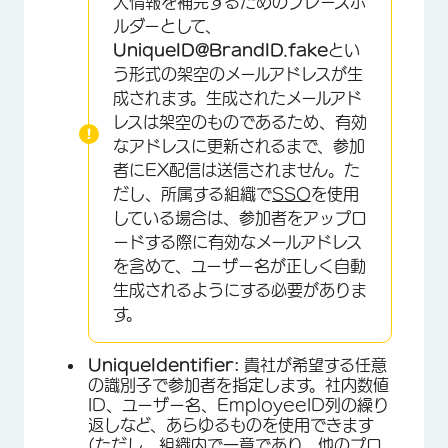
人情報を補完するためのプレースホ
ルダーとして、
UniqueID@BrandID.fake
とい
う形式の架空のメールアドレスが生
成されます。生成されたメールアド
レスは架空のものであるため、有効
なアドレスに更新されるまで、参加
者にEX配信は送信されません。た
だし、所属する組織で
SSO
を使用
している場合は、参加者をアップロ
ードする際に有効なメールアドレス
を含めて、ユーザー名が正しく自動
生成されるようにする必要がありま
す。
UniqueIdentifier:
貴社が希望する任意
の識別子で参加者を指定します。社内数値
ID、ユーザー名、EmployeeID列の繰り
返しなど、あらゆるものを使用できます
(ただし、組織内で一意であり、他のプロ