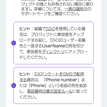
ジェクトの誰とも共有されない場合に限り
ます)。詳細については、
一意の識別子
の
サポートページをご確認ください。
ヒント：
組織で
SSO
を使用している場
合は、プロジェクトに参加者をアップ
ロードする前に、SSOのユーザー名属
性と一致する
UserName
の列を付け
て、参加者を
ディレクトリ
にアップロー
ドしてください。
ヒント：
EXアンケートをSMSで配信
する
場合は、
「Phone number」
ま
たは
「Phone」
という名前の列を追加
し、
電話番号の書式設定ルール
に従って
ください。