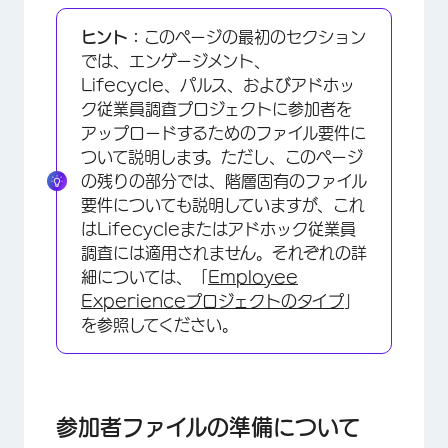
参加者ファイルの準備について
ヒント：
このページの最初のセクション
親子階層の参加者をインポートする
では、エンゲージメント、
Lifecycle、パルス、およびアドホッ
レベルベースの階層に参加者をインポートする
ク従業員調査プロジェクトに参加者を
スケルトン階層の参加者をインポートする
アップロードするためのファイル要件に
ついて説明します。ただし、このページ
回答者 vs. 未回答者
の残りの部分では、階層固有のファイル
最大文字数と対応文字
要件についても説明していますが、これ
はLifecycleまたはアドホック従業員
FAQs
調査には適用されません。それぞれの詳
細については、「
Employee
Experienceプロジェクトのタイプ
」
を参照してください。
参加者ファイルの準備について