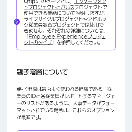
Qtip:
このページでは、
エンゲージメン
親子階層の生成
トプロジェクトと
パルス
プロジェクトで
使用できる機能について説明しますが、
高度なオプション
ライフサイクルプロジェクトやアドホッ
ク従業員調査プロジェクトでは使用で
スケルトン階層の生成
きません。それぞれの詳細については、
「
Employee Experienceプロジェ
FAQs
クトのタイプ
」を参照してください。
親子階層について
親-子階層は最もよく使われる階層である。従
業員のIDと各従業員がレポートするマネージャ
ーのリストがあるように、人事データがフォー
マットされている場合は、これらのオプション
が最適です。