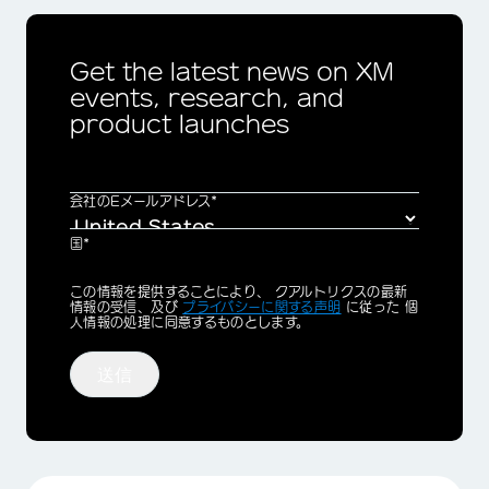
Get the latest news on XM
events, research, and
product launches
会社のEメールアドレス*
国*
Privacy
この情報を提供することにより、 クアルトリクスの最新
Optin
情報の受信、及び
プライバシーに関する声明
に従った 個
人情報の処理に同意するものとします。
送信