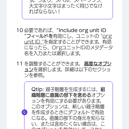
す。つまり、スペル、スペーシング、
大文字小文字はまったく同じでなけ
ればならない！
必要であれば、
“Include org unit ID
“フィールドを
有効にし、ユニットの “
org
unit ID “
を指定することができます。有効
になったら、OrgユニットIDのメタデータ
名を入力または選択します。
を調整することができます。
高度なオプシ
×
ョン
を選択します。詳細は以下のセクショ
ンを参照。
Qtip:
親子階層を生成するには、
組
織階層に直属の部下を含める
オプシ
ョンを有効にする必要があります。
このオプションは、新しい親子階層
を作成するときにデフォルトで有効
になる。直属の部下の身元を知らな
い、または含めたくない場合は、こ