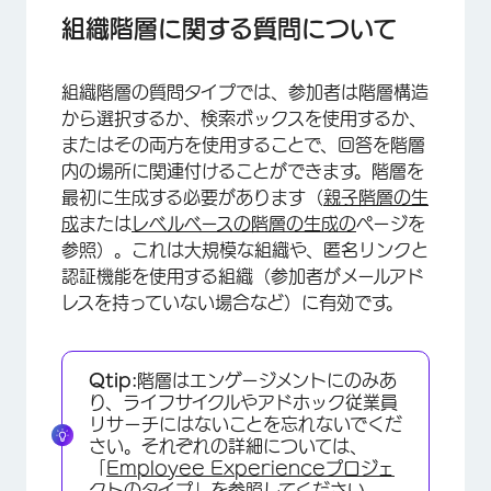
組織階層の質問の設定
組織階層に関する質問について
組織階層の質問タイプの利用
組織階層の質問タイプでは、参加者は階層構造
FAQs
から選択するか、検索ボックスを使用するか、
またはその両方を使用することで、回答を階層
内の場所に関連付けることができます。階層を
最初に生成する必要があります（
親子階層の生
成
または
レベルベースの階層の生成の
ページを
参照）。これは大規模な組織や、匿名リンクと
認証機能を使用する組織（参加者がメールアド
レスを持っていない場合など）に有効です。
Qtip:
階層はエンゲージメントにのみあ
り、ライフサイクルやアドホック従業員
リサーチにはないことを忘れないでくだ
さい。それぞれの詳細については、
「
Employee Experienceプロジェ
クトのタイプ
」を参照してください。