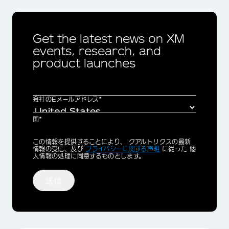
Get the latest news on XM
events, research, and
product launches
会社のEメールアドレス*
国*
Privacy
この情報を提供することにより、 クアルトリクスの最新
Optin
情報の受信、及び
プライバシーに関する声明
に従った 個
人情報の処理に同意するものとします。
送信