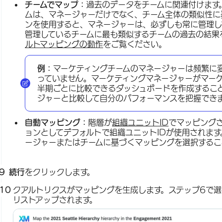
チームでマップ：
過去のデータをチームに関連付けます
ムは、マネージャーだけでなく、チーム全体の類似性に
ンを使用すると、マネージャーは、必ずしも常に管理し
管理しているチームに最も類似するチームの過去の結果
ルトマッピングの動作
をご覧ください。
例：
マーケティングチームのマネージャーは頻繁に
っていません。マーケティングマネージャーがマー
半期ごとに比較できるダッシュボードを作成するこ
ジャーと比較して自分のパフォーマンスを把握でき
自動マッピング：
階層が
組織ユニットID
でマッピング
ョンとしてデフォルトで組織ユニットIDが使用されま
ージャーまたはチームに基づくマッピングを選択するこ
続行
をクリックします。
クアルトリクスがマッピングを生成します。ステップ6で
リストアップされます。