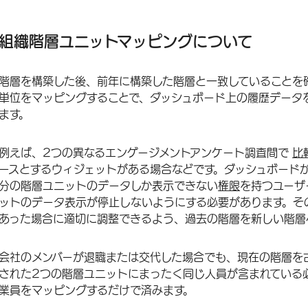
組織階層ユニットマッピングについて
履歴ユニットへのマッピング方法
組織階層ユニットマッピングについて
参照階層
階層を構築した後、前年に構築した階層と一致していることを
組織階層デフォルトマッピング動作
単位をマッピングすることで、ダッシュボード上の履歴データ
オプション
ます。
組織階層マッピングの消去と自動マッピングの復元
例えば、2つの異なるエンゲージメントアンケート調査間で
比
FAQs
ースとするウィジェットがある場合などです。ダッシュボード
分の階層ユニットのデータしか表示できない
権限
を持つユーザ
ットのデータ表示が停止しないようにする必要があります。そ
あった場合に適切に調整できるよう、過去の階層を新しい階層
会社のメンバーが退職または交代した場合でも、現在の階層を
された2つの階層ユニットにまったく同じ人員が含まれている
業員をマッピングするだけで済みます。