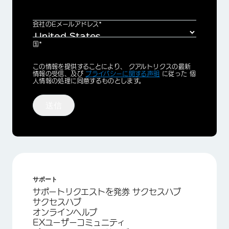
会社のEメールアドレス*
国*
Privacy
この情報を提供することにより、 クアルトリクスの最新
Optin
情報の受信、及び
プライバシーに関する声明
に従った 個
人情報の処理に同意するものとします。
送信
サポート
サポートリクエストを発券 サクセスハブ
サクセスハブ
オンラインヘルプ
EXユーザーコミュニティ