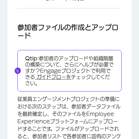
参加者ファイルの作成とアップロード
アンケート配信方法を選択
参加者ファイルの作成とアップロ
ード
アンケートオプション
招待およびリマインダーメッセージの作成
Qtip:
参加者のアップロードや組織階層
FAQs
の構築について、さらにヘルプが必要で
すか？Engageプロジェクトで利用で
きる
ガイドフローを
チェックしてくだ
さい。
従業員エンゲージメントプロジェクトの準備に
おける次のステップは、参加者データファイル
を最終確定し、そのファイルをEmployee
Experienceプラットフォームにアップロー
ドすることです。ファイルがアップロードされ
ると、参加者リストで各参加者に固有のアンケ