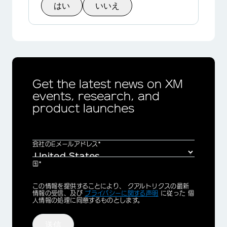
はい
いいえ
Get the latest news on XM
events, research, and
product launches
会社のEメールアドレス*
国*
Privacy
この情報を提供することにより、 クアルトリクスの最新
Optin
情報の受信、及び
プライバシーに関する声明
に従った 個
人情報の処理に同意するものとします。
送信