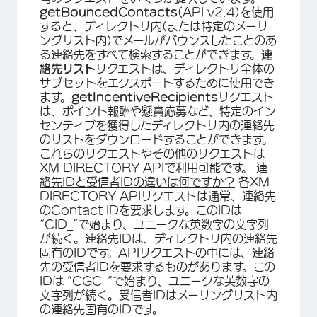
getBouncedContacts
(API v2.4)を使用
すると、ディレクトリ内(または特定のメーリ
ングリスト内)でメールがバウンスしたことのあ
る連絡先をすべて検索することができます。
連
絡先リスト
リクエストは、ディレクトリ全体の
サブセットをエクスポートするために使用でき
ます。
getIncentiveRecipients
リクエスト
は、ポイント報酬や懸賞応募など、特定のイン
センティブを獲得したディレクトリ内の連絡先
のリストをダウンロードすることができます。
これらのリクエストやその他のリクエストは
XM DIRECTORY APIで利用可能です。
連
絡先IDと受信者IDの違いは何ですか？
各XM
DIRECTORY APIリクエストは通常、連絡先
のContact IDを要求します。このIDは
“CID_”で始まり、ユニークな英数字の文字列
が続く。連絡先IDは、ディレクトリ内の連絡先
固有のIDです。APIリクエストの中には、連絡
先の受信者IDを要求するものがあります。この
IDは “CGC_”で始まり、ユニークな英数字の
文字列が続く。受信者IDはメーリングリスト内
の連絡先固有のIDです。