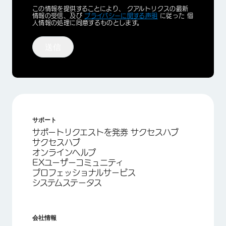
Privacy
この情報を提供することにより、 クアルトリクスの最新
Optin
情報の受信、及び
プライバシーに関する声明
に従った 個
人情報の処理に同意するものとします。
送信
サポート
サポートリクエストを発券 サクセスハブ
サクセスハブ
オンラインヘルプ
EXユーザーコミュニティ
プロフェッショナルサービス
システムステータス
会社情報