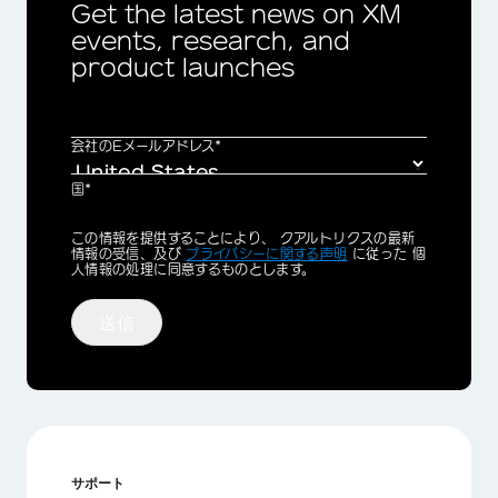
Get the latest news on XM
events, research, and
product launches
会社のEメールアドレス*
国*
Privacy
この情報を提供することにより、 クアルトリクスの最新
Optin
情報の受信、及び
プライバシーに関する声明
に従った 個
人情報の処理に同意するものとします。
送信
サポート