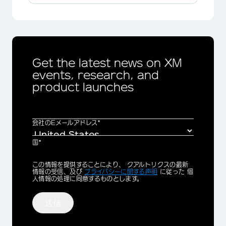
Get the latest news on XM
events, research, and
product launches
会社のEメールアドレス*
国*
Privacy
この情報を提供することにより、 クアルトリクスの最新
Optin
情報の受信、及び
プライバシーに関する声明
に従った 個
人情報の処理に同意するものとします。
送信