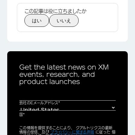
この記事は役に立ちましたか
はい
いいえ
Get the latest news on XM
events, research, and
product launches
会社のEメールアドレス*
国*
Privacy
この情報を提供することにより、 クアルトリクスの最新
Optin
情報の受信、及び
プライバシーに関する声明
に従った 個