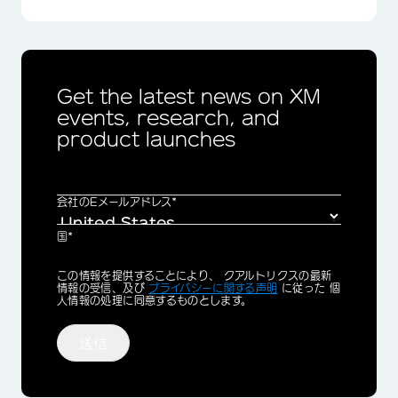
Get the latest news on XM
events, research, and
product launches
会社のEメールアドレス*
国*
Privacy
この情報を提供することにより、 クアルトリクスの最新
Optin
情報の受信、及び
プライバシーに関する声明
に従った 個
人情報の処理に同意するものとします。
送信