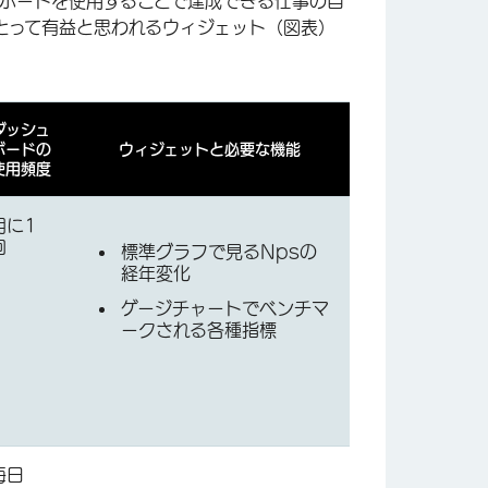
ュボードを使用することで達成できる仕事の目
とって有益と思われるウィジェット（図表）
ダッシュ
ボードの
ウィジェットと必要な機能
使用頻度
月に1
回
標準グラフで見るNpsの
経年変化
ゲージチャートでベンチマ
ークされる各種指標
毎日