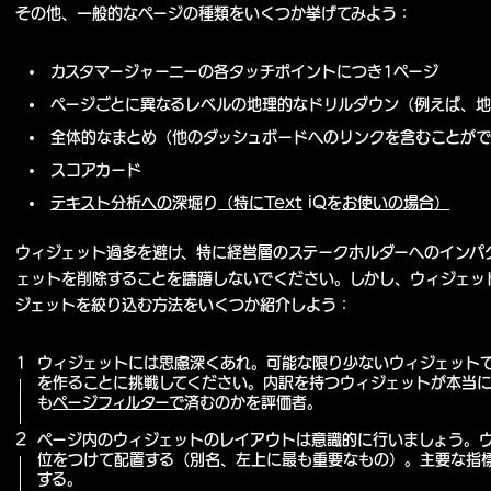
その他、
一般的なページの種類を
いくつか挙げてみよう：
カスタマージャーニーの各タッチポイントにつき1ページ
ページごとに異なるレベルの地理的なドリルダウン（例えば、地
全体的なまとめ（他のダッシュボードへのリンクを含むことが
スコアカード
テキスト分析への
深堀り
（特にText
iQを
お使いの場合）
ウィジェット過多を避け、特に経営層のステークホルダーへのインパ
ェットを削除することを躊躇しないでください。しかし、ウィジェッ
ジェットを絞り込む
方法をいくつか紹介しよう：
ウィジェットには思慮深くあれ。可能な限り少ないウィジェット
を作ることに挑戦してください。内訳を持つウィジェットが本当
も
ページフィルターで
済むのかを評価者。
ページ内のウィジェットのレイアウトは意識的に行いましょう。
位をつけて配置する（別名、左上に最も重要なもの）。主要な指
する。