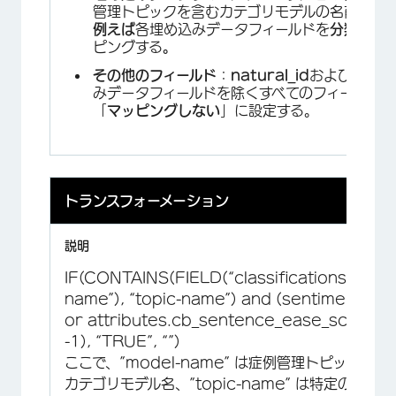
管理トピックを含むカテゴリモデルの名前です
例えば
各埋め込みデータフィールドを
分類に
マ
ピングする
。
その他のフィールド
：
natural_id
および埋め込
みデータフィールドを除くすべてのフィールドを
「
マッピングしない
」に設定する。
トランスフォーメーション
IF(CONTAINS(FIELD(“classifications.mode
name”), “topic-name”) and (sentiment <= 
or attributes.cb_sentence_ease_score <
-1), “TRUE”, “”)
ここで、”model-name” は症例管理トピックを含
カテゴリモデル名、”topic-name” は特定のトピッ