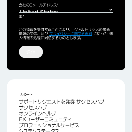
会社のEメールアドレス*
国*
Privacy
この情報を提供することにより、 クアルトリクスの最新
Optin
情報の受信、及び
プライバシーに関する声明
に従った 個
人情報の処理に同意するものとします。
送信
サポート
サポートリクエストを発券 サクセスハブ
サクセスハブ
オンラインヘルプ
EXユーザーコミュニティ
プロフェッショナルサービス
システムステータス