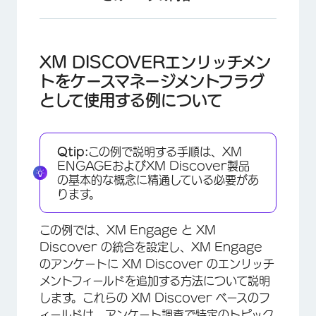
XM DISCOVERエンリッチメントをケースマネ
ージメントフラグとして使用する例について
XM DISCOVERエンリッチメン
ステップ1：XM Discoverでカテゴリーモデル
トをケースマネージメントフラグ
を作成する
として使用する例について
ステップ 2: XM Engageに埋め込みデータフィ
ールドを作成する。
Qtip:
この例で説明する手順は、XM
ステップ 3: XM Engage から XM Discover
ENGAGEおよびXM Discover製品
にアンケート調査データをロードする。
の基本的な概念に精通している必要があ
ります。
ステップ4：XM Discover Enrichmentsで
XM ENGAGEの埋め込みデータフィールドを更
この例では、XM Engage と XM
新する
Discover の統合を設定し、XM Engage
ステップ5：フラグフィールドに基づく自動アクシ
のアンケートに XM Discover のエンリッチ
ョンの設定
メントフィールドを追加する方法について説明
します。これらの XM Discover ベースのフ
ィールドは、アンケート調査で特定のトピック