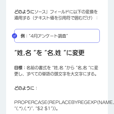
どのように
ソース」フィールドに以下の変換を
適用する（テキスト値を引用符で囲むだけ）：
例：
“4月アンケート調査”
“姓,名 “を “名,姓 “に変更
目標：
名前の書式を “姓,名 “から “名,名 “に変
更し、すべての単語の頭文字を大文字にする。
どのように：
PROPERCASE(REPLACEBYREGEXP(NAME,
“(.*),(.*)”, “$2 $1”))。