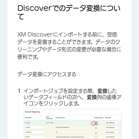
ダイナミック・ルックアップ
Discoverでのデータ変換につい
て
ルックアップテーブルから値を置換
RegExで値を置き換える
XM Discoverにインポートする前に、受信
カスタム・トランスフォーム
データを変換することができます。データのク
リーニングやデータ形式の変更が必要な場合に
自然なIDの自動生成
便利です。
特定の文書の日付を設定する
データ変換にアクセスする：
カスタム変換の例
インポートジョブを設定する際、
変換
した
いデータフィールドの次へ、
変換
列の歯車ア
イコンをクリックします。