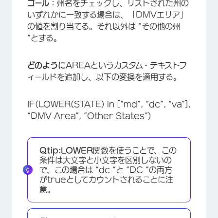
ゴール：
州名をチェックし、リストされた州の
いずれかに一致する場合は、「DMVエリア」
の値を割り当てる。それ以外は “その他の州
“とする。
どのように
AREAというカスタム・テキストフ
ィールドを追加し、以下の変換を適用する。
IF(LOWER(STATE) in [“md”, “dc”, “va”],
“DMV Area”, “Other States”)
Qtip:
LOWER
関数を使うことで、この
条件は大文字と小文字を区別しないの
で、この場合は “dc “と “DC “の両方
がtrueとしてカウントされることに注
意。