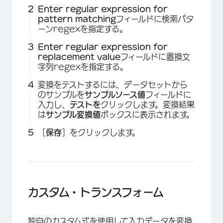
Enter regular expression for
pattern matching
フィールドに検索パタ
ーンregexを指定する。
Enter regular expression for
replacement value
フィールドに置換文
字列regexを指定する。
変換をテストするには、データセットから
のサンプルを
サンプルソース値
フィールドに
入力し、
テストを
クリックします。変換結果
は
サンプル変換値
ボックスに表示されます。
［
保存
］をクリックします。
カスタム・トランスフォーム
独自のカスタム式を使用して入力データを変換