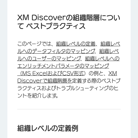
XM Discoverの組織階層について ベストプラク
ティス
XM Discoverの組織階層につい
組織レベルの定義例
て ベストプラクティス
データフィルターを組織レベルにマッピングする
例
このページでは、
組織レベルの定義
、
組織レベ
ルへのデータフィルタのマッピング
、
組織レベ
ユーザーを組織レベルにマッピングする例
ルへのユーザーのマッピング
、
組織レベルへの
エンリッチメント・パラメータを組織レベルにマ
エンリッチメントパラメータのマッピング
ッピングする例
（MS ExcelおよびCSV形式
）の例と、
XM
Discoverで組織階層を
定義する際のベストプ
組織階層の定義 トラブルシューティング
ラクティスおよびトラブルシューティングのヒ
ントを紹介します。
組織レベルの定義例