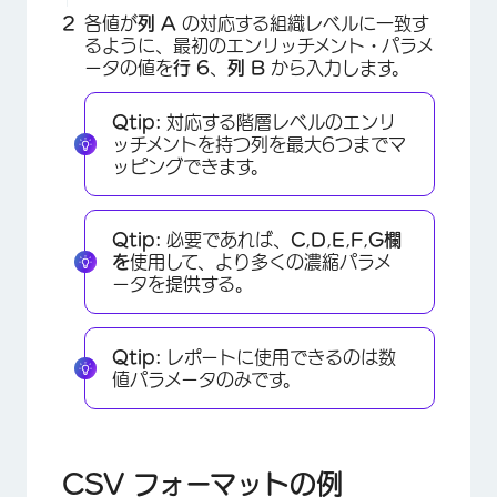
各値が
列 A
の対応する組織レベルに一致す
るように、最初のエンリッチメント・パラメ
ータの値を
行 6
、
列 B
から入力します。
Qtip:
対応する階層レベルのエンリ
ッチメントを持つ列を最大6つまでマ
ッピングできます。
Qtip:
必要であれば、
C
,
D
,
E
,
F
,
G
欄
を
使用して、より多くの濃縮パラメ
ータを提供する。
Qtip:
レポートに使用できるのは数
値パラメータのみです。
CSV フォーマットの例