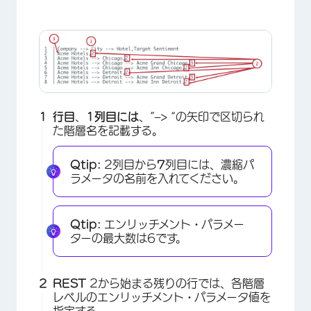
行目
、
1列目には
、”–> “の矢印で区切られ
×
た階層名を記載する。
Qtip:
2列目から
7
列目には、濃縮パ
ラメータの名前を入れてください。
Qtip:
エンリッチメント・パラメー
ターの最大数は6です。
REST
2から始まる残りの行では、各階層
レベルのエンリッチメント・パラメータ値を
指定する。