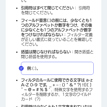
い。
引用符はすべて閉じてください：
引用符
を閉じてください。
フィールド宣言(:)の前には、少なくとも1
つのアルファベットか数字をつけ、その後
に少なくとも1つのアルファベットか数字
をつけなければならない：
フィルター定義
が正しい書式に従っていることを確認して
ください。
括弧は閉じなければならない：
開き括弧と
閉じ括弧を使用する。
例:
(:)。
フィルタのルールに使用できる文字は a-z
A-Z 0-9 です。_ + – : () ” & * ?| !{}[ ]
^ ~ @ = # % $ ‘ . :
特殊文字を使用するフ
ィルターを削除するか、1文字のワイルド
カード（?）
引用符は少なくとも1文字含まれていなけ