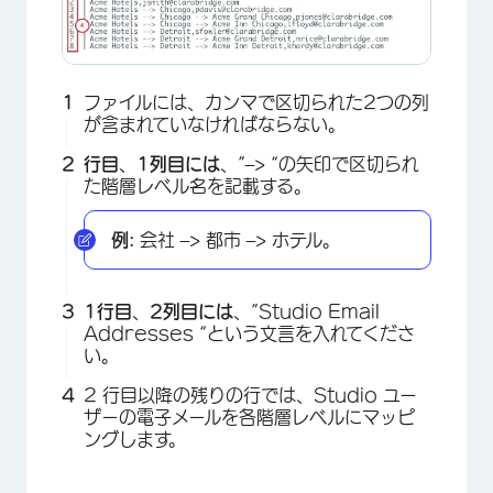
ファイルには、カンマで区切られた2つの列
が含まれていなければならない。
行目
、
1列目には
、”–> “の矢印で区切られ
た階層レベル名を記載する。
例:
会社 –> 都市 –> ホテル。
1行目
、
2列目には
、”Studio Email
Addresses “という文言を入れてくださ
×
い。
2 行目以降の残りの行では、Studio ユー
ザーの電子メールを各階層レベルにマッピ
ングします。