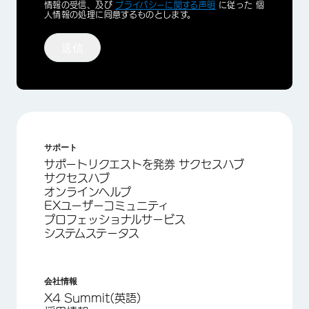
Optin
情報の受信、及び
プライバシーに関する声明
に従った 個
人情報の処理に同意するものとします。
送信
サポート
サポートリクエストを発券 サクセスハブ
サクセスハブ
オンラインヘルプ
EXユーザーコミュニティ
プロフェッショナルサービス
システムステータス
会社情報
X4 Summit(英語)