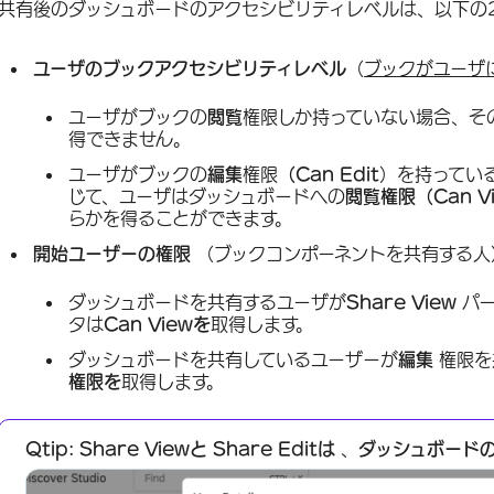
共有後のダッシュボードのアクセシビリティレベルは、以下の
ユーザのブックアクセシビリティレベル
（
ブックがユーザ
ユーザがブックの
閲覧
権限しか持っていない場合、そ
得できません。
ユーザがブックの
編集
権限
（Can Edit
）を持ってい
じて、ユーザはダッシュボードへの
閲覧権限（Can V
らかを得ることができます。
開始ユーザーの権限
（ブックコンポーネントを共有する人
ダッシュボードを共有するユーザが
Share View
パ
タは
Can Viewを
取得します。
ダッシュボードを共有しているユーザーが
編集
権限を
権限を
取得します。
Qtip:
Share Viewと
Share Editは
、
ダッシュボード