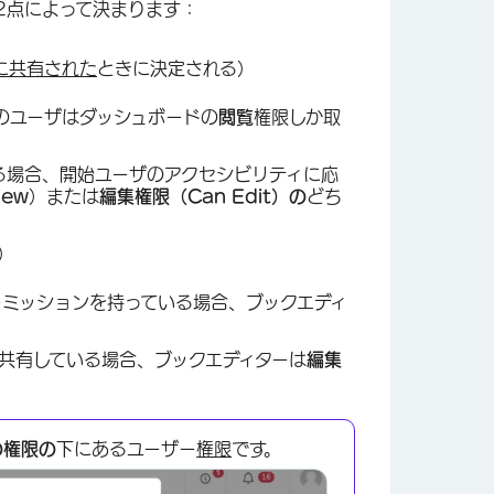
2点によって決まります：
に共有された
ときに決定される）
のユーザはダッシュボードの
閲覧
権限しか取
る場合、開始ユーザのアクセシビリティに応
iew
）または
編集権限（Can Edit）の
どち
）
ーミッションを持っている場合、ブックエディ
共有している場合、ブックエディターは
編集
の権限の
下にあるユーザー
権限
です。