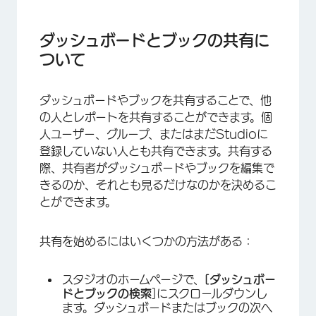
ダッシュボードとブックの共有について
ダッシュボードまたはブックの共有
ダッシュボードとブックの共有に
ついて
オーナーvs. 編集者対編集者閲覧者
ダッシュボード共有 vs. ダッシュボード共有ブッ
ダッシュボードやブックを共有することで、他
クシェアリング
の人とレポートを共有することができます。個
一度に複数のダッシュボードまたはブックの共有
人ユーザー、グループ、またはまだStudioに
登録していない人とも共有できます。共有する
ダッシュボードまたはブックの共有を停止する
際、共有者がダッシュボードやブックを編集で
他のユーザーとダッシュボードを編集する
きるのか、それとも見るだけなのかを決めるこ
とができます。
FAQs
共有を始めるにはいくつかの方法がある：
スタジオのホームページで、
[ダッシュボー
ドとブックの検索
]にスクロールダウンし
ます。ダッシュボードまたはブックの次へ