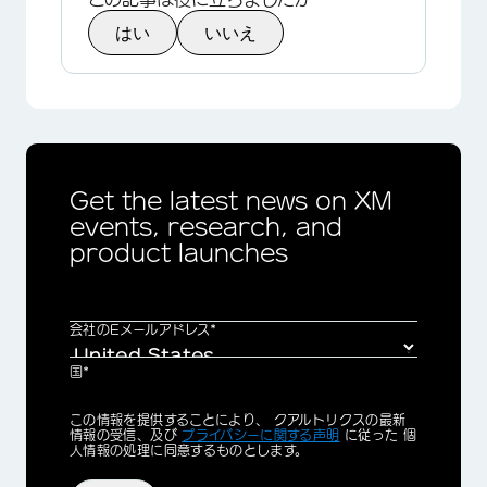
はい
いいえ
Get the latest news on XM
events, research, and
product launches
会社のEメールアドレス*
国*
Privacy
この情報を提供することにより、 クアルトリクスの最新
Optin
情報の受信、及び
プライバシーに関する声明
に従った 個
人情報の処理に同意するものとします。