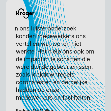
In ons luisteronderzoek
konden medewerkers ons
vertellen wat wel en niet
werkte. Het hielp ons ook om
de impact in te schatten die
wereldwijde gebeurtenissen,
zoals lockdownregels,
coronatesten en dergelijke
hadden op onze
medewerkers en faciliteiten.
Rodney McMullen