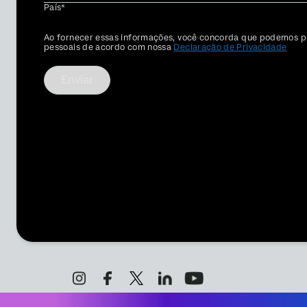
País*
Privacy
Ao fornecer essas informações, você concorda que podemos p
Optin
pessoais de acordo com nossa
Declaração de Privacidade
Enviar