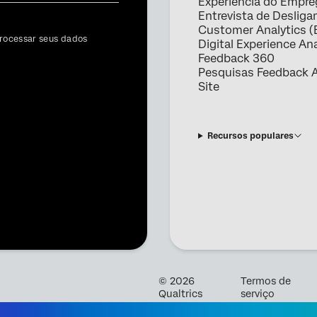
Experiencia do Empr
Entrevista de Deslig
Customer Analytics (
rocessar seus dados
Digital Experience Ana
Feedback 360
Pesquisas Feedback A
Site
Recursos populares
©
2026
Termos de
Qualtrics
serviço