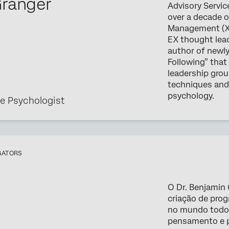
Granger
Advisory Servic
over a decade o
Management (XM
EX thought lead
author of newly
Following” that
leadership gro
techniques and
psychology.
e Psychologist
GATORS
O Dr. Benjamin
criação de pro
no mundo todo. 
pensamento e p