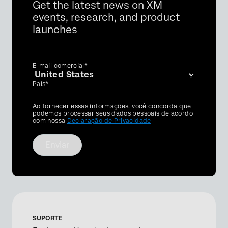
Get the latest news on XM
events, research, and product
launches
E-mail comercial*
País*
Privacy
Ao fornecer essas informações, você concorda que
Optin
podemos processar seus dados pessoais de acordo
com nossa
Declaração de Privacidade
Enviar
SUPORTE