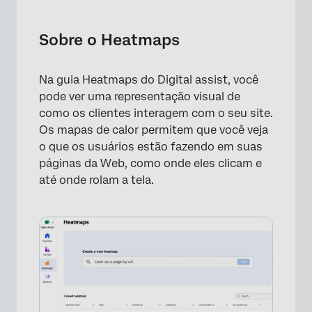
Sobre o Heatmaps
Criação de mapas de calor
Sobre o Heatmaps
Visualização de mapas de calor
Na guia Heatmaps do Digital assist, você
Salvando mapas de calor
pode ver uma representação visual de
Filtragem de mapas de calor
como os clientes interagem com o seu site.
Os mapas de calor permitem que você veja
o que os usuários estão fazendo em suas
páginas da Web, como onde eles clicam e
até onde rolam a tela.