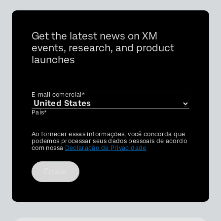
Get the latest news on XM
events, research, and product
launches
E-mail comercial*
País*
Privacy
Ao fornecer essas informações, você concorda que
Optin
podemos processar seus dados pessoais de acordo
com nossa
Declaração de Privacidade
Enviar