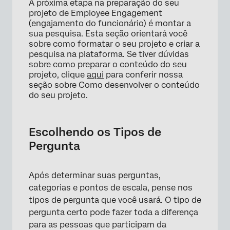
A próxima etapa na preparação do seu
Escolhendo os Tipos de Pergunta
projeto de Employee Engagement
(engajamento do funcionário) é montar a
Construindo Sua Pesquisa de Engajamento
sua pesquisa. Esta seção orientará você
sobre como formatar o seu projeto e criar a
Fluxo Pesquisa e comportamento das
pesquisa na plataforma. Se tiver dúvidas
perguntas
sobre como preparar o conteúdo do seu
projeto, clique
aqui
para conferir nossa
Aparência e sensação Pesquisa
seção sobre Como desenvolver o conteúdo
Traduzindo a Sua Pesquisa
do seu projeto.
Perguntas frequentes
Escolhendo os Tipos de
Pergunta
Após determinar suas perguntas,
categorias e pontos de escala, pense nos
tipos de pergunta que você usará. O tipo de
pergunta certo pode fazer toda a diferença
para as pessoas que participam da