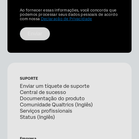
Privacy
Ao fornecer essas informações, você concorda que
Optin
podemos processar seus dados pessoais de acordo
com nossa
Declaração de Privacidade
Enviar
SUPORTE
Enviar um tíquete de suporte
Central de sucesso
Documentação do produto
Comunidade Qualtrics (Inglês)
Serviços profissionais
Status (Inglês)
Empresa