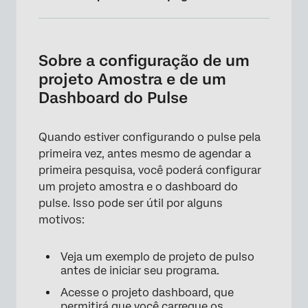
Sobre a configuração de um projeto Amostra
e de um Dashboard do Pulse
Sobre a configuração de um
Criando um projeto Amostra do Pulse e seu
projeto Amostra e de um
Dashboard do programa Pulse
Dashboard do Pulse
Adição de dados de teste ao projeto Amostra
Quando estiver configurando o pulse pela
Mapeamento do projeto Amostra para o
primeira vez, antes mesmo de agendar a
Dashboard teste
primeira pesquisa, você poderá configurar
um projeto amostra e o dashboard do
pulse. Isso pode ser útil por alguns
motivos:
Veja um exemplo de projeto de pulso
antes de iniciar seu programa.
Acesse o projeto dashboard, que
permitirá que você carregue os