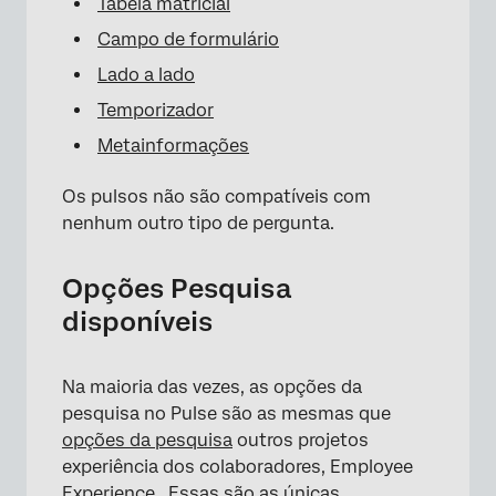
Tabela matricial
Campo de formulário
Lado a lado
Temporizador
Metainformações
Os pulsos não são compatíveis com
nenhum outro tipo de pergunta.
Opções Pesquisa
disponíveis
Na maioria das vezes, as opções da
pesquisa no Pulse são as mesmas que
opções da pesquisa
outros projetos
experiência dos colaboradores, Employee
Experience
.
Essas são as únicas