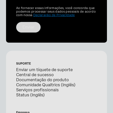
Privacy
Ao fornecer essas informações, você concorda que
Optin
podemos processar seus dados pessoais de acordo
com nossa
Declaração de Privacidade
Enviar
SUPORTE
Enviar um tíquete de suporte
Central de sucesso
Documentação do produto
Comunidade Qualtrics (Inglês)
Serviços profissionais
Status (Inglês)
Empresa