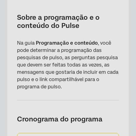
Sobre a programação e o conteúdo do Pulse
Cronograma do programa
Sobre a programação e o
conteúdo do Pulse
Alteração de cronogramas e omissão de
pesquisas
Na guia
Programação e conteúdo
, você
Modelo Pesquisa
pode determinar a programação das
Rodízio de perguntas
pesquisas de pulso, as perguntas pesquisa
que devem ser feitas todas as vezes, as
Recursos disponíveis nas pesquisas de pulso
mensagens que gostaria de incluir em cada
Modelos Distribuição
pulso e o link compartilhável para o
programa de pulso.
Links compartilháveis
Cronograma do programa